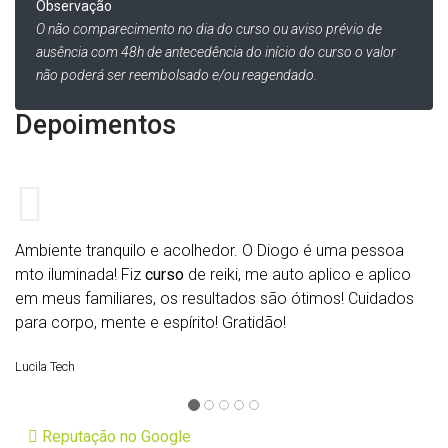
Observação
O não comparecimento no dia do curso ou aviso prévio de
ausência com 48h de antecedência do início do curso o valor
não poderá ser reembolsado e/ou reagendado.
Depoimentos
Ambiente tranquilo e acolhedor. O Diogo é uma pessoa
mto iluminada! Fiz
curso
de reiki, me auto aplico e aplico
em meus familiares, os resultados são ótimos! Cuidados
para corpo, mente e espírito! Gratidão!
Lucila Tech
Reputação no Google