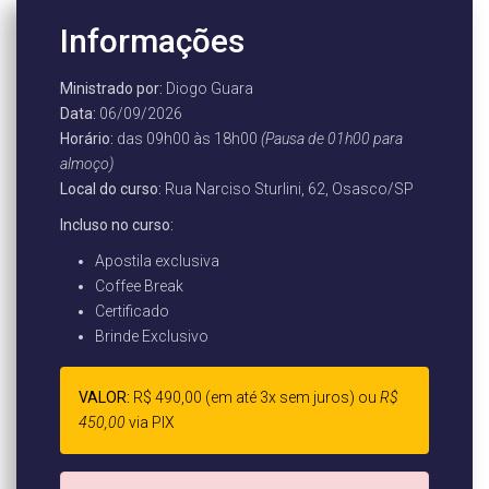
Informações
Ministrado por:
Diogo Guara
Data:
06/09/2026
Horário:
das 09h00 às 18h00
(Pausa de 01h00 para
almoço)
Local do curso:
Rua Narciso Sturlini, 62, Osasco/SP
Incluso no curso:
Apostila exclusiva
Coffee Break
Certificado
Brinde Exclusivo
VALOR:
R$ 490,00 (em até 3x sem juros) ou
R$
450,00
via PIX