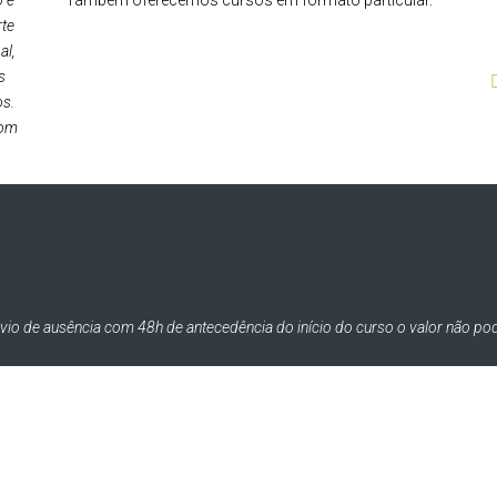
o é
Também oferecemos cursos em formato particular.
rte
al,
s
os.
com
vio de ausência com 48h de antecedência do início do curso o valor não p