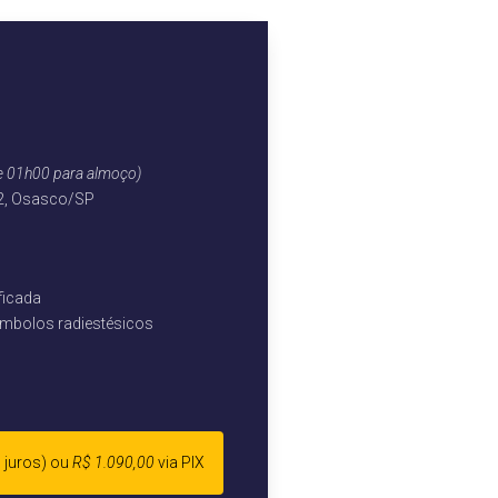
e 01h00 para almoço)
62, Osasco/SP
ficada
símbolos radiestésicos
 juros) ou
R$ 1.090,00
via PIX