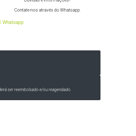
Dúvidas e informações?
Contate-nos através do Whatsapp.
Whatsapp
oderá ser reembolsado e/ou reagendado.