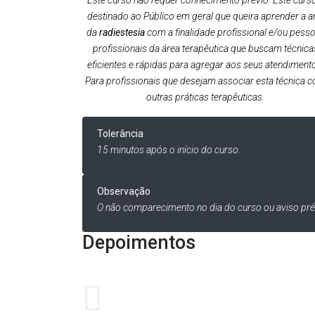
Este curso não requer conhecimento prévio. Este curs
destinado ao Público em geral que queira aprender a a
da
radiestesia
com a finalidade profissional e/ou pesso
profissionais da área terapêutica que buscam técnica
eficientes e rápidas para agregar aos seus atendiment
Para profissionais que desejam associar esta técnica 
outras práticas terapêuticas.
Tolerância
15 minutos após o início do curso.
Observação
O não comparecimento no dia do curso ou aviso pré
Depoimentos