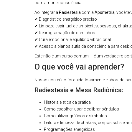
com amor e consciência.
Ao integrar a
Radiestesia
com a
Apometria
, você t
✔ Diagnóstico energético preciso
✔ Limpeza espiritual de ambientes, pessoas, chakra
✔ Reprogramação de caminhos
✔ Cura emocional e equilíbrio vibracional
✔ Acesso a planos sutis da consciência para desb
Este não é um curso comum — é um verdadeiro port
O que você vai aprender?
Nosso conteúdo foi cuidadosamente elaborado para 
Radiestesia e Mesa Radiônica:
História e ética da prática
Como escolher, usar e calibrar pêndulos
Como utilizar gráficos e símbolos
Leitura e limpeza de chakras, corpos sutis e am
Programações energéticas