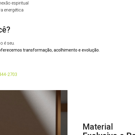
xão espiritual
a energética
cê?
o é seu.
oferecemos transformação, acolhimento e evolução.
8444-2703
Material