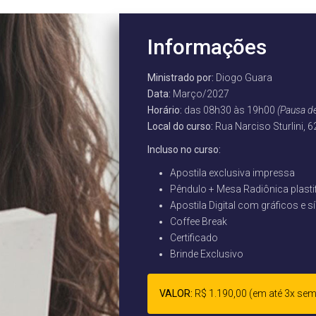
Informações
Ministrado por:
Diogo Guara
Data:
Março/2027
Horário:
das 08h30 às 19h00
(Pausa d
Local do curso:
Rua Narciso Sturlini, 
Incluso no curso:
Apostila exclusiva impressa
Pêndulo + Mesa Radiônica plasti
Apostila Digital com gráficos e 
Coffee Break
Certificado
Brinde Exclusivo
VALOR:
R$ 1.190,00 (em até 3x sem