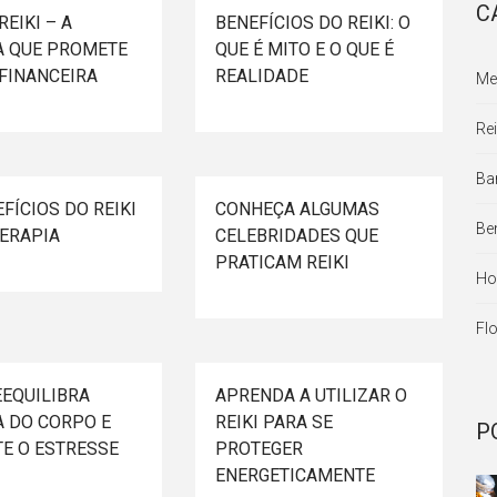
C
EIKI – A
BENEFÍCIOS DO REIKI: O
A QUE PROMETE
QUE É MITO E O QUE É
 FINANCEIRA
REALIDADE
Me
Rei
Ba
FÍCIOS DO REIKI
CONHEÇA ALGUMAS
Be
ERAPIA
CELEBRIDADES QUE
PRATICAM REIKI
Ho
Flo
EEQUILIBRA
APRENDA A UTILIZAR O
A DO CORPO E
REIKI PARA SE
P
E O ESTRESSE
PROTEGER
ENERGETICAMENTE